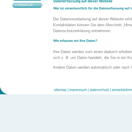
Datenerfassung auf dieser Website
LITERATUR
Wer ist verantwortlich für die Datenerfassung auf 
Die Datenverarbeitung auf dieser Website erfo
Kontaktdaten können Sie dem Abschnitt „Hinwei
Datenschutzerklärung entnehmen.
Wie erfassen wir Ihre Daten?
Ihre Daten werden zum einen dadurch erhoben,
sich z. B. um Daten handeln, die Sie in ein K
Andere Daten werden automatisch oder nach I
durch unsere IT-Systeme erfasst. Das sind vo
Internetbrowser, Betriebssystem oder Uhrzeit 
erfolgt automatisch, sobald Sie diese Website
sitemap |
impressum |
datenschutz |
anmeldeform
Wofür nutzen wir Ihre Daten?
Ein Teil der Daten wird erhoben, um eine fehle
gewährleisten. Andere Daten können zur Anal
Welche Rechte haben Sie bezüglich Ihrer Daten?