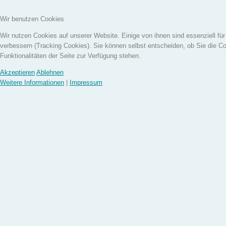
10965 Berlin
Wir benutzen Cookies
Telefon: 030-34 70 80 13
E-Mail:
tanztherapie.zb@t-online.de
Wir nutzen Cookies auf unserer Website. Einige von ihnen sind essenziell fü
verbessern (Tracking Cookies). Sie können selbst entscheiden, ob Sie die C
Verantwortliche Stelle ist die natürliche oder 
Funktionalitäten der Seite zur Verfügung stehen.
anderen über die Zwecke und Mittel der Verar
Namen, E-Mail-Adressen o. Ä.) entscheidet.
Akzeptieren
Ablehnen
Weitere Informationen
|
Impressum
Speicherdauer
Soweit innerhalb dieser Datenschutzerklärung
wurde, verbleiben Ihre personenbezogenen Dat
Datenverarbeitung entfällt. Wenn Sie ein ber
eine Einwilligung zur Datenverarbeitung widerr
keine anderen rechtlich zulässigen Gründe fü
Daten haben (z. B. steuer- oder handelsrechtl
Fall erfolgt die Löschung nach Fortfall dieser 
Allgemeine Hinweise zu den Rechtsgrundlagen 
Sofern Sie in die Datenverarbeitung eingewillig
personenbezogenen Daten auf Grundlage von Ar
lit. a DSGVO, sofern besondere Datenkategor