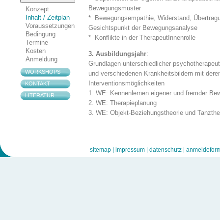
Bewegungsmuster
Konzept
* Bewegungsempathie, Widerstand, Übertrag
Inhalt / Zeitplan
Voraussetzungen
Gesichtspunkt der Bewegungsanalyse
Bedingung
* Konflikte in der TherapeutInnenrolle
Termine
Kosten
3. Ausbildungsjahr
:
Anmeldung
Grundlagen unterschiedlicher psychotherapeut
WORKSHOPS
und verschiedenen Krankheitsbildern mit dere
Interventionsmöglichkeiten
KONTAKT
1. WE: Kennenlernen eigener und fremder Be
LITERATUR
2. WE: Therapieplanung
3. WE: Objekt-Beziehungstheorie und Tanzther
Intensivwoche:
Modelle pathologischer Entw
frühester Beziehungserfahrungen - Einführun
4. WE: Acceptance and Commitment Therapie 
sitemap |
impressum |
datenschutz |
anmeldeform
5. WE: Psychosomatische Erkrankungen und
6. WE: Tanztherapie mit Depressiven; indiv. 
AnleiterIn
4. Ausbildungsjahr
:
Begleitung der tanztherap. Arbeit der Teilneh
7. WE: Suchterkrankungen und Supervision
8. WE: Gestalttherapeutisch orientierte Tanzt