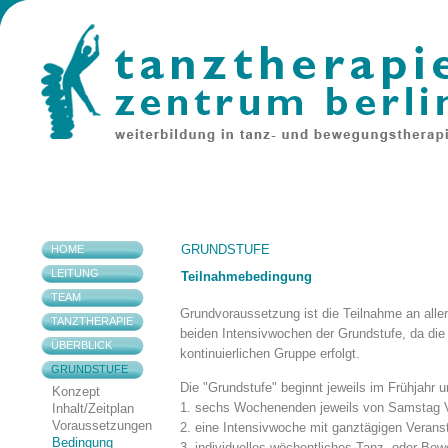
GRUNDSTUFE
HOME
LEITUNG
Teilnahmebedingung
TEAM
Grundvoraussetzung ist die Teilnahme an all
TANZTHERAPIE
beiden Intensivwochen der Grundstufe, da die 
ÜBERBLICK
kontinuierlichen Gruppe erfolgt.
GRUNDSTUFE
Die "Grundstufe" beginnt jeweils im Frühjahr 
Konzept
1. sechs Wochenenden jeweils von Samstag Vo
Inhalt/Zeitplan
Voraussetzungen
2. eine Intensivwoche mit ganztägigen Veranst
Bedingung
3. individuelles wöchentliches Tanz- oder Bew