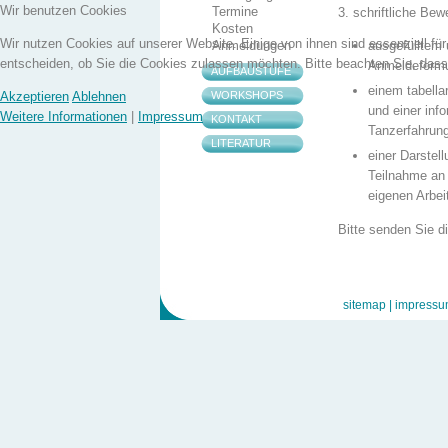
Wir benutzen Cookies
3. schriftliche Bew
Termine
Kosten
Wir nutzen Cookies auf unserer Website. Einige von ihnen sind essenziell fü
ausgefülltem
Anmeldungen
entscheiden, ob Sie die Cookies zulassen möchten. Bitte beachten Sie, dass 
Anmeldeformu
AUFBAUSTUFE
einem tabella
WORKSHOPS
Akzeptieren
Ablehnen
und einer info
Weitere Informationen
|
Impressum
KONTAKT
Tanzerfahrun
LITERATUR
einer Darstell
Teilnahme an
eigenen Arbei
Bitte senden Sie d
vor dem Termin de
Entscheidungswoc
tanztherapie zentr
sitemap |
impressu
Postfach 12 10 06
D - 1 0 5 9 9 Berli