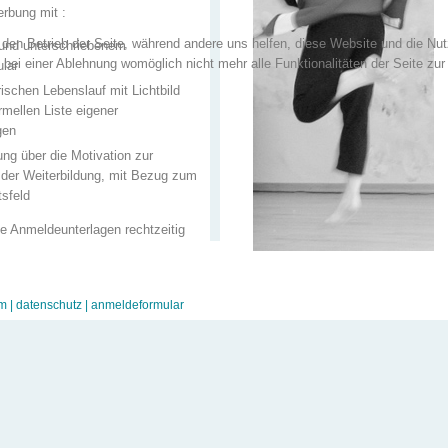
erbung mit :
r den Betrieb der Seite, während andere uns helfen, diese Website und die Nu
 und unterschriebenem
bei einer Ablehnung womöglich nicht mehr alle Funktionalitäten der Seite zur
lar
rischen Lebenslauf mit Lichtbild
rmellen Liste eigener
gen
ung über die Motivation zur
 der Weiterbildung, mit Bezug zum
tsfeld
ie Anmeldeunterlagen rechtzeitig
s Kennenlern- und
henendes an:
um berlin
m |
datenschutz |
anmeldeformular
n