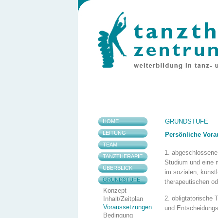
GRUNDSTUFE
HOME
LEITUNG
Persönliche Vor
TEAM
1. abgeschlossene
TANZTHERAPIE
Studium und eine m
ÜBERBLICK
im sozialen, künst
GRUNDSTUFE
therapeutischen od
Konzept
2. obligtatorische
Inhalt/Zeitplan
Voraussetzungen
und Entscheidung
Bedingung